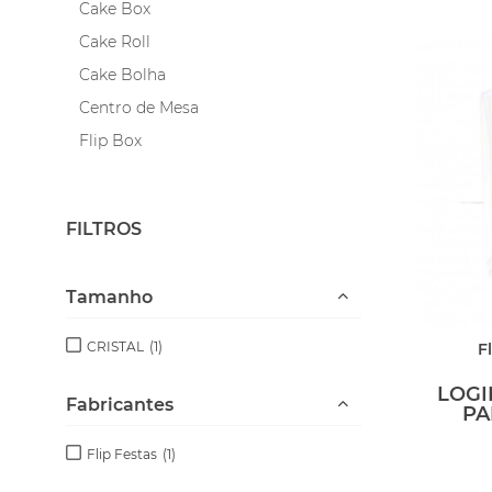
Cake Box
Cake Roll
Cake Bolha
Centro de Mesa
Flip Box
Confeibowl e Flip Bola 8
Cupula Cake
FILTROS
Flip Torre F!0
Flip Bolinho
Tamanho
CRISTAL
(1)
F
LOGI
Fabricantes
PA
Flip Festas
(1)